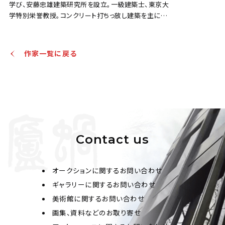
学び、安藤忠雄建築研究所を設立。一級建築士、東京大
展（イタリア）出品買上賞、1961年東京画廊、Jackson
学特別栄誉教授。コンクリート打ちっ放し建築を主に住
Mercer Gallery（ニューヨーク）で個展を開く。1965年に
宅や教会、ホテルなど国内外に数々の作品を発表。 「住
はMoMA（アメリカ・ニューヨーク）の「新しい日本の絵画
吉の長屋」（1976年）、「光の教会」（1989年）、「ベネッセ
と彫刻展」に出品。第6，7，10回現代日本美術展で受賞、
アートサイト直島」（1992年）、「淡路夢舞台」（2000年）、
作家一覧に戻る
1983年美術文化振興協会賞、日本芸術大賞、ソウル国際
「こども本の森 中之島」（2020年）などの代表作が知られ
版画展グランプリを受賞する。1986年ポンピドゥー・セン
る。
ター（フランス・パリ）「前衛芸術の日本」展出品。2013年
にMOMAとグッゲンハイム美術館で「具体」を紹介する展
覧会が開催され国内外で大きな話題をよんだ。2015 年
のSotheby'sでは、1m弱の絵画が1億円近くで落札され
た。
Contact us
オークションに関するお問い合わせ
ギャラリーに関するお問い合わせ
美術館に関するお問い合わせ
画集、資料などのお取り寄せ