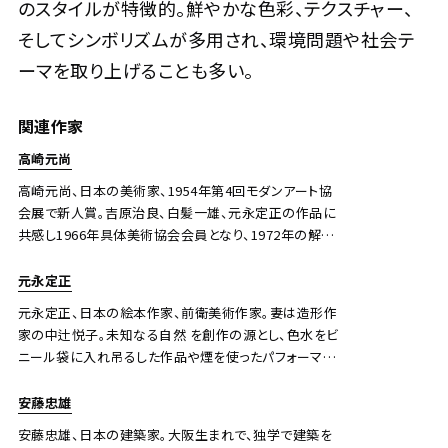
のスタイルが特徴的。鮮やかな色彩、テクスチャー、
そしてシンボリズムが多用され、環境問題や社会テ
ーマを取り上げることも多い。
関連作家
高崎元尚
高崎元尚、日本の美術家、1954年第4回モダンアート協
会展で新人賞。吉原治良、白髪一雄、元永定正の作品に
共感し1966年具体美術協会会員となり、1972年の解散
まで参加した。主な収蔵先：京都国立近代美術館、大阪
中之島美術館、兵庫県立美術館。
元永定正
元永定正、日本の絵本作家、前衛美術作家。妻は造形作
家の中辻悦子。未知なる自然 を創作の源とし、色水をビ
ニール袋に入れ吊るした作品や煙を使ったパフォーマン
スなど、斬新な素材を用いて自然現象を表現した実験的
な作品を発表していった。その後、日本画のたらし込みの
安藤忠雄
技法にヒントを得て、キャンバス上に絵具を流した流動感
安藤忠雄、日本の建築家。大阪生まれで、独学で建築を
ある作品で一躍注目を浴びた。1959年プレミオ・リソーネ