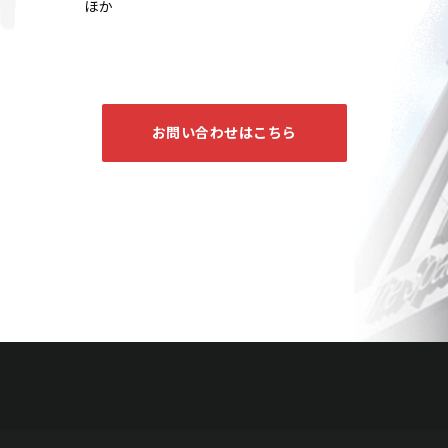
今井俊満 作品
ほか
Jo's Auction
主催
2025/10/23
開催
お問い合わせはこちら
今井俊満 作品
Jo's Auction
主催
2025/04/19
開催
今井俊満 花鳥風月