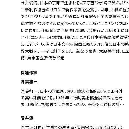
今井俊満、日本の京都で生まれる。東京芸術学院で学ぶ。195
回新制作協会のサロンで新作家賞を受賞し、同年、中世の歴
学びにパリへ留学する。1955年に評論家タピエの影響を受け
は抽象的なスタイルに変わっていった。1953年にサンパウロ
レに参加し、1956年には帰国して展示会を行い、1960年に
ア・ビエンナーレに参加、1962年に現代日本美術展優秀賞
た。1970年以降は日本文化を絵画に取り入れ、後に日本侵
界大戦をテーマに創作をした。 主な収蔵先：大原美術館、国
館、東京国立近代美術館
関連作家
津高和一
津高和一、日本の洋画家、詩人。簡潔な抽象表現で国内外
で高い評価を得る。1946年に行動美術協会展で作品を発
表。1956年初頭までは具象だったが、その後は独特の詩情
ある抽象画へと転向。1960年ニューヨーク・グッゲンハイ
ム賞美術展出品。1969年から大阪芸術大学美術学科教授
菅井汲
を務め、翌年名誉教授となる。主な収蔵先：ニューヨーク
菅井汲は神戸生まれの洋画家・版画家で、1952年にフラン