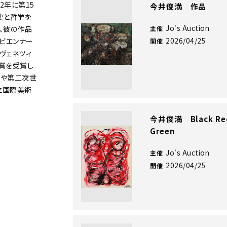
2年に第15
今井俊満 作品
史と哲学を
Jo's Auction
、彼の作品
主催
2026/04/25
・ビエンナー
開催
はヴェネツィ
受賞を受賞し
略や第二次世
立国際美術
今井俊満 Black Re
Green
Jo's Auction
主催
2026/04/25
開催