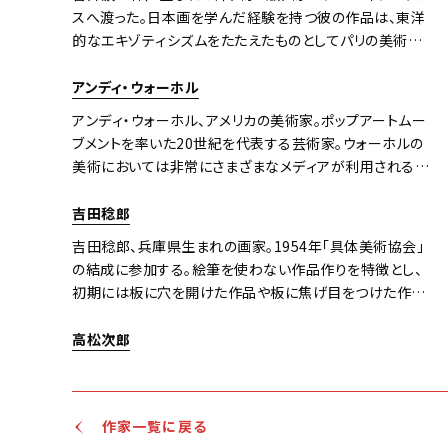
近代美術館、大英博物館、サンパウロ現代美術館、東京国
スへ渡った。日本画を学んだ経験を持つ彼の作品は、東洋
立近代美術館
的なエキゾティシズムをたたえたものとしてパリの美術界
で高く評価された。当初は象形文字のような形態を描いて
いたが、1962年頃からは幾何学的な形態を明快な色彩で
アンディ・ウォーホル
描く作風へと一変した。無類のスピード狂としても知られ、
アンディ・ウォーホル、アメリカの美術家。ポップアートムー
愛車ポルシェでの高速走行をこよなく愛した。時速200キ
ブメントを率いた20世紀を代表する芸術家。ウォーホルの
ロを超える走行中に目に焼きつく光景や流動する色彩の
美術においては非常にさまざまなメディアが利用される。
感覚は、しばしば彼の創作に直結し、疾走感あふれるモチ
ドローイング、ペインティング、シルクスクリーン、写真、版
ーフや構図として作品の中に結実している。
画、彫刻、映像、音楽など数えるときりがない。また、1984
吉田稔郎
年に発売されたアミガ社のコンピューターを利用したコン
吉田稔郎、兵庫県生まれの画家。1954年「具体美術協会」
ピュータアートの先駆者でもある。
の結成に参加する。絵筆を使わない作品作りを特徴とし、
初期には板に穴を開けた作品や板に焦げ目をつけた作品
を制作。1960年代にはスポンジを使った作品から泡を使っ
た作品へと展開する。
高松次郎
作家一覧に戻る