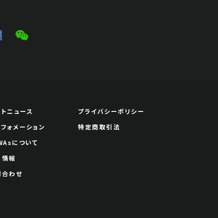
JPY 10,000 - 30,000
結果
公開終了
予想価格
ートニュース
プライバシーポリシー
JPY 50,000 - 80,000
ンフォメーション
特定商取引法
結果
WAsについて
公開終了
用情報
問合わせ
予想価格