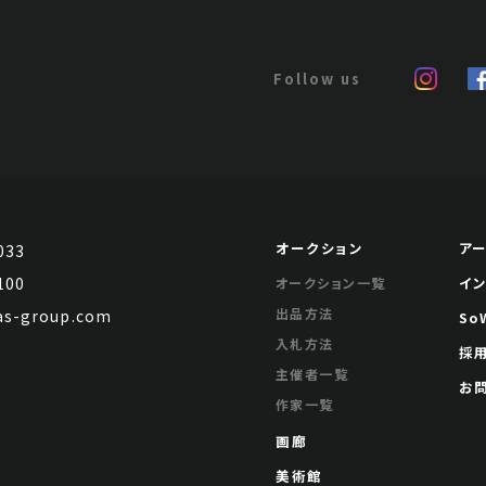
Jo's Auction
主催
2024/10/16
開催
今井俊満 桜図
オークション
ア
033
100
Jo's Auction
イ
オークション一覧
主催
2024/10/16
開催
出品方法
s-group.com
So
入札方法
採
主催者一覧
お
作家一覧
画廊
美術館
今井俊満 Blue